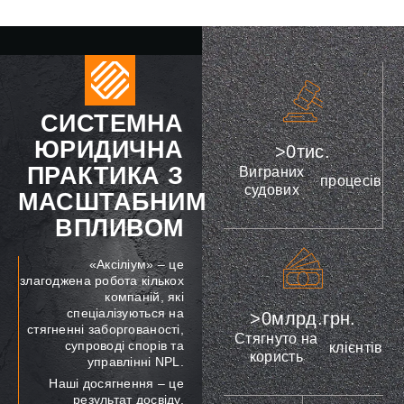
СИСТЕМНА
ЮРИДИЧНА
>
0
тис.
ПРАКТИКА З
Виграних
процесів
судових
МАСШТАБНИМ
ВПЛИВОМ
«Аксіліум» – це
злагоджена робота кількох
компаній, які
спеціалізуються на
>
0
млрд.грн.
стягненні заборгованості,
Стягнуто на
супроводі спорів та
клієнтів
користь
управлінні NPL.
Наші досягнення – це
результат досвіду,