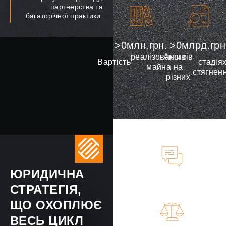
партнерства та
багаторічної практики.
>
0
млн.грн.
>
0
млрд.грн
реалізованого
Активів
Вартість
стадія
майна
на
стягнен
різних
ЮРИДИЧНА
Soft collection
СТРАТЕГІЯ,
(позасудове стягнення)
ЩО ОХОПЛЮЄ
ВЕСЬ ЦИКЛ