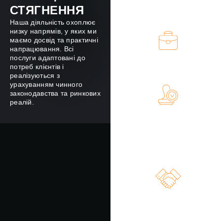
СТЯГНЕННЯ
Legal collection
(судове стягнення)
Наша діяльність охоплює
низку напрямів, у яких ми
маємо досвід та практичні
напрацювання. Всі
послуги адаптовані до
Купівля та обслуговування
потреб клієнтів і
портфелів NPL
реалізуються з
урахуванням чинного
законодавства та ринкових
реалій.
Cтягнення заборгованості
будь-якої
складності приватними
виконавцями
на всій території України
Вирішенні майнових і
корпоративних спорів