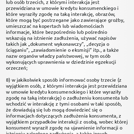
lub osób trzecich, z którymi interakcja jest
przewidziana w umowie kredytu konsumenckiego i
które wyraziły zgodę na taką interakcję, obrazów,
które mogą być postrzegane jako zawierające groźby,
umieszczać na kopertach lub wiadomościach
informacje, które bezpośrednio lub pośrednio
wskazują na istnienie zadłużenia, używać napisów
takich jak „dokument wykonawczy”, „decyzja o
ściąganiu”, „zawiadomienie o eksmisji” itp., a także
nazw organów władzy państwowej, w tym osób
wykonujących uprawnienia w dziedzinie egzekucji
orzeczeń;
8) w jakikolwiek sposób informować osoby trzecie (z
wyjątkiem osób, z którymi interakcja jest przewidziana
w umowie kredytu konsumenckiego i które wyraziły
zgodę na taką interakcję) o zadłużeniu konsumenta lub
wchodzić w interakcję z tymi osobami w taki sposób,
że dowiadują się lub mogą dowiedzieć się o
informacjach dotyczących zadłużenia konsumenta, z
wyjątkiem przypadków interakcji z osobą, wobec której
konsument wyraził zgodę na ujawnienie informacji o
istnieniu zaległego zadłużenia, a także innych