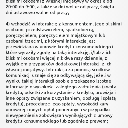
bliskimi osobami z własnej inicjatywy w okresie od
20:00 do 9:00, a także w dni wolne od pracy, święta i
dni ustawowo wolne od pracy;
4) wchodzić w interakcję z konsumentem, jego bliskimi
osobami, przedstawicielem, spadkobiercą,
poręczycielem, poręczycielem majątkowym lub
osobami trzecimi, z którymi interakcja jest
przewidziana w umowie kredytu konsumenckiego i
które wyraziły zgodę na taką interakcję, i/lub z ich
bliskimi osobami więcej niż dwa razy dziennie, z
wyjątkiem przypadków dodatkowej interakcji z ich
własnej inicjatywy. Interakcja za pomocą środków
komunikacji uznaje się za odbywającą się, jeżeli w
wyniku takiej interakcji osobie przekazano istotne
informacje o wysokości zaległego zadłużenia (kwota
kredytu, odsetki za korzystanie z kredytu, prowizja i
inne opłaty związane z uzyskaniem, obsługą i spłatą
kredytu), procedurze jego spłaty, wysokości kary
umownej i innych opłat pobieranych w przypadku
niewypełnienia zobowiązań wynikających z umowy
kredytu konsumenckiego lub zgodnie z prawem;