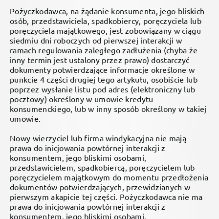
Pożyczkodawca, na żądanie konsumenta, jego bliskich
osób, przedstawiciela, spadkobiercy, poręczyciela lub
poręczyciela majątkowego, jest zobowiązany w ciągu
siedmiu dni roboczych od pierwszej interakcji w
ramach regulowania zaległego zadłużenia (chyba że
inny termin jest ustalony przez prawo) dostarczyć
dokumenty potwierdzające informacje określone w
punkcie 4 części drugiej tego artykułu, osobiście lub
poprzez wysłanie listu pod adres (elektroniczny lub
pocztowy) określony w umowie kredytu
konsumenckiego, lub w inny sposób określony w takiej
umowie.
Nowy wierzyciel lub firma windykacyjna nie mają
prawa do inicjowania powtórnej interakcji z
konsumentem, jego bliskimi osobami,
przedstawicielem, spadkobiercą, poręczycielem lub
poręczycielem majątkowym do momentu przedłożenia
dokumentów potwierdzających, przewidzianych w
pierwszym akapicie tej części. Pożyczkodawca nie ma
prawa do inicjowania powtórnej interakcji z
konsumentem, jego bliskimi osobami,