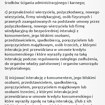
środków ścigania administracyjnego i karnego;
c) przynależności wierzyciela, pożyczkodawcy, nowego
wierzyciela, firmy windykacyjnej, osób fizycznych i
prawnych zaangażowanych na podstawie umowy przez
pożyczkodawcę, nowego wierzyciela lub firmę
windykacyjną do bezpośredniej interakcji z
konsumentem, jego bliskimi osobami,
przedstawicielem, spadkobiercą, poręczycielem lub
poręczycielem majątkowym, osób trzecich, z którymi
interakcja jest przewidziana w umowie kredytu
konsumenckiego i które wyraziły zgodę na taką
interakcję podczas regulowania zaległego zadłużenia,
do organów władzy państwowej i organów samorządu
terytorialnego;
3) inicjować interakcję z konsumentem, jego bliskimi
osobami, przedstawicielem, spadkobiercą,
poręczycielem, poręczycielem majątkowym lub
osobami trzecimi, z którymi interakcja jest
przewidziana w umowie kredytu konsumenckiego i
które wyraziły zgodę na taką interakcję, i/lub z ich