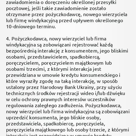
zawiadomienia o doręczeniu określonej przesyłki
pocztowej, jeśli takie zawiadomienie zostało
otrzymane przez pożyczkodawcę, nowego wierzyciela
lub firmę windykacyjną przed upływem określonego
10-dniowego terminu.
4. Pożyczkodawca, nowy wierzyciel lub firma
windykacyjna są zobowiązani rejestrować każdą
bezpośrednią interakcję z konsumentem, jego bliskimi
osobami, przedstawicielem, spadkobiercą,
poręczycielem, poręczycielem majątkowym lub
osobami trzecimi, z którymi interakcja jest
przewidziana w umowie kredytu konsumenckiego i
które wyraziły zgodę na taką interakcję, w sposób
ustalony przez Narodowy Bank Ukrainy, przy użyciu
technicznych środków rejestracji wideo i/lub dźwięku
w celu ochrony prawnych interesów uczestników
regulowania zaległego zadłużenia. Pożyczkodawca,
nowy wierzyciel lub firma windykacyjna są zobowiązani
uprzedzić konsumenta, jego bliskie osoby,
przedstawiciela, spadkobiercę, poręczyciela,
poręczyciela majątkowego lub osoby trzecie, z którymi
interakcja jest przewidziana w umowie kredytu