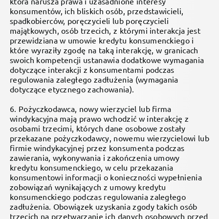
która narusza prawa i uzasadnione interesy
konsumentów, ich bliskich osób, przedstawicieli,
spadkobierców, poręczycieli lub poręczycieli
majątkowych, osób trzecich, z którymi interakcja jest
przewidziana w umowie kredytu konsumenckiego i
które wyraziły zgodę na taką interakcję, w granicach
swoich kompetencji ustanawia dodatkowe wymagania
dotyczące interakcji z konsumentami podczas
regulowania zaległego zadłużenia (wymagania
dotyczące etycznego zachowania).
6. Pożyczkodawca, nowy wierzyciel lub firma
windykacyjna mają prawo wchodzić w interakcję z
osobami trzecimi, których dane osobowe zostały
przekazane pożyczkodawcy, nowemu wierzycielowi lub
firmie windykacyjnej przez konsumenta podczas
zawierania, wykonywania i zakończenia umowy
kredytu konsumenckiego, w celu przekazania
konsumentowi informacji o konieczności wypełnienia
zobowiązań wynikających z umowy kredytu
konsumenckiego podczas regulowania zaległego
zadłużenia. Obowiązek uzyskania zgody takich osób
trzecich na przetwarzanie ich danych osobowych przed