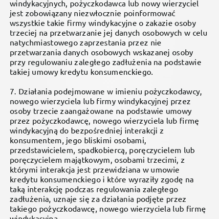
windykacyjnych, pożyczkodawca lub nowy wierzyciel
jest zobowiązany niezwłocznie poinformować
wszystkie takie firmy windykacyjne o zakazie osoby
trzeciej na przetwarzanie jej danych osobowych w celu
natychmiastowego zaprzestania przez nie
przetwarzania danych osobowych wskazanej osoby
przy regulowaniu zaległego zadłużenia na podstawie
takiej umowy kredytu konsumenckiego.
7. Działania podejmowane w imieniu pożyczkodawcy,
nowego wierzyciela lub firmy windykacyjnej przez
osoby trzecie zaangażowane na podstawie umowy
przez pożyczkodawcę, nowego wierzyciela lub firmę
windykacyjną do bezpośredniej interakcji z
konsumentem, jego bliskimi osobami,
przedstawicielem, spadkobiercą, poręczycielem lub
poręczycielem majątkowym, osobami trzecimi, z
którymi interakcja jest przewidziana w umowie
kredytu konsumenckiego i które wyraziły zgodę na
taką interakcję podczas regulowania zaległego
zadłużenia, uznaje się za działania podjęte przez
takiego pożyczkodawcę, nowego wierzyciela lub firmę
windykacyjną.