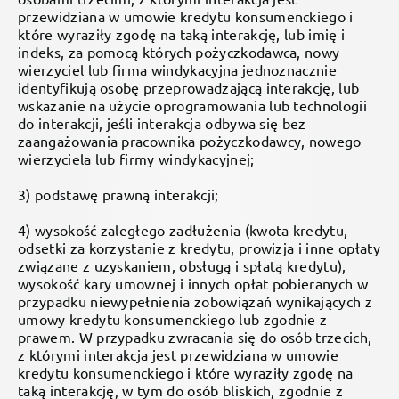
przewidziana w umowie kredytu konsumenckiego i
które wyraziły zgodę na taką interakcję, lub imię i
indeks, za pomocą których pożyczkodawca, nowy
wierzyciel lub firma windykacyjna jednoznacznie
identyfikują osobę przeprowadzającą interakcję, lub
wskazanie na użycie oprogramowania lub technologii
do interakcji, jeśli interakcja odbywa się bez
zaangażowania pracownika pożyczkodawcy, nowego
wierzyciela lub firmy windykacyjnej;
3) podstawę prawną interakcji;
4) wysokość zaległego zadłużenia (kwota kredytu,
odsetki za korzystanie z kredytu, prowizja i inne opłaty
związane z uzyskaniem, obsługą i spłatą kredytu),
wysokość kary umownej i innych opłat pobieranych w
przypadku niewypełnienia zobowiązań wynikających z
umowy kredytu konsumenckiego lub zgodnie z
prawem. W przypadku zwracania się do osób trzecich,
z którymi interakcja jest przewidziana w umowie
kredytu konsumenckiego i które wyraziły zgodę na
taką interakcję, w tym do osób bliskich, zgodnie z