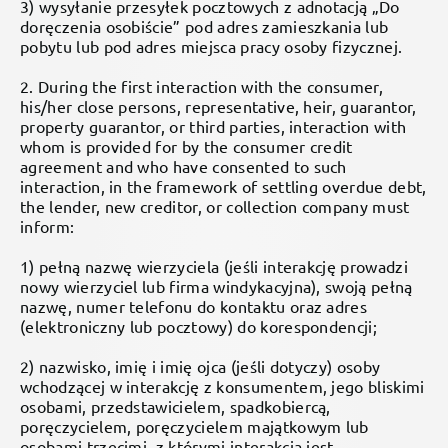
3) wysyłanie przesyłek pocztowych z adnotacją „Do
doręczenia osobiście” pod adres zamieszkania lub
pobytu lub pod adres miejsca pracy osoby fizycznej.
2. During the first interaction with the consumer,
his/her close persons, representative, heir, guarantor,
property guarantor, or third parties, interaction with
whom is provided for by the consumer credit
agreement and who have consented to such
interaction, in the framework of settling overdue debt,
the lender, new creditor, or collection company must
inform:
1) pełną nazwę wierzyciela (jeśli interakcję prowadzi
nowy wierzyciel lub firma windykacyjna), swoją pełną
nazwę, numer telefonu do kontaktu oraz adres
(elektroniczny lub pocztowy) do korespondencji;
2) nazwisko, imię i imię ojca (jeśli dotyczy) osoby
wchodzącej w interakcję z konsumentem, jego bliskimi
osobami, przedstawicielem, spadkobiercą,
poręczycielem, poręczycielem majątkowym lub
osobami trzecimi, z którymi interakcja jest