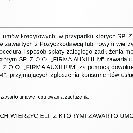
o z umów kredytowych, w przypadku których SP.
ów zawartych z Pożyczkodawcą lub nowym wierzy
cedura i sposób spłaty zaległego zadłużenia mo
 którym SP. Z O.O. „FIRMA AUXILIUM” zawarła u
P. Z O.O. „FIRMA AUXILIUM” za pomocą dowolnej
”, przyjmujących zgłoszenia konsumentów usług
mi zawarto umowę regulowania zadłużenia
CH WIERZYCIELI, Z KTÓRYMI ZAWARTO UM