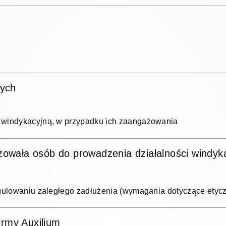
wych
 windykacyjną, w przypadku ich zaangażowania
wała osób do prowadzenia działalności windyka
egulowaniu zaległego zadłużenia (wymagania dotyczące ety
irmy Auxilium