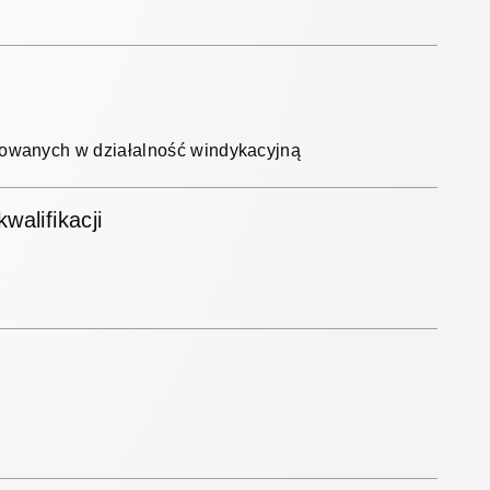
ażowanych w działalność windykacyjną
alifikacji