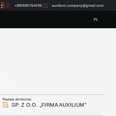
+380680764096
auxilium.company@gmail.com
PL
Nazwa skrócona:
SP. Z O.O. „FIRMA AUXILIUM”